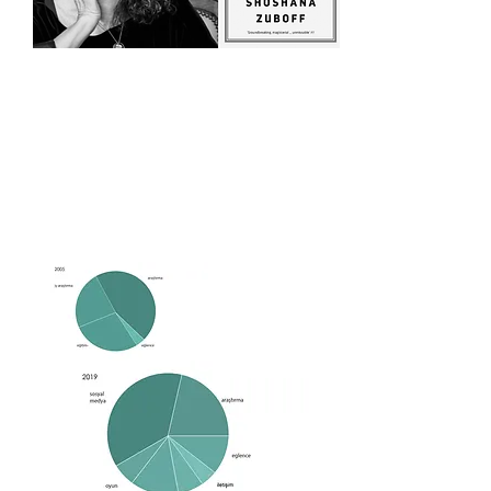
Shoshana Zubof
f on surveillance
capitalism | VPRO Documentary
https://youtu.be/hIXhnWUmMvw
Gözetlemeyi AB yasaları üzerinden kontrol
altına almak, kişisel verileri koruma
kanunlarına güvenmek yerine
herkesin sürekli izlendiği ve herkesin izlediği
bir gelecek. üzerine