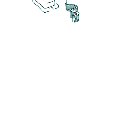
Yapım Teknolojisinin Dönüşümü
ve 3D print
04-Gelecek
Perspektifinde
Mevcut
Yapının Dönüşümü