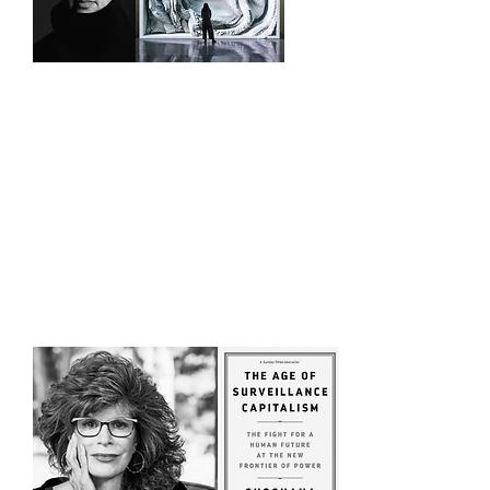
https://www.dezeen.com/2022/03/04/me
taverse-liam-young-refik-anadol-space-
popular-neuehouse-talk/
I think the web 3.0 and eventually the
metaverse has the potential to detach
the profile culture, and maybe bring
anonymity first of all," he explained.
"Moving from one web page to another
basically involves clicking on that blue
underlined text, those hyperlinks," said
Lesmes .