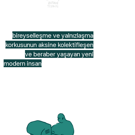
yüzyıllardır teknolojinin gelişmesi
ile paralel büyüyen
bireyselleşme ve yalnızlaşma
korkusunun aksine kolektifleşen
ve beraber yaşayan yeni
modern insan
için mekan, içinde
yaşadığı alanı tekrar nasıl var
edecektir?