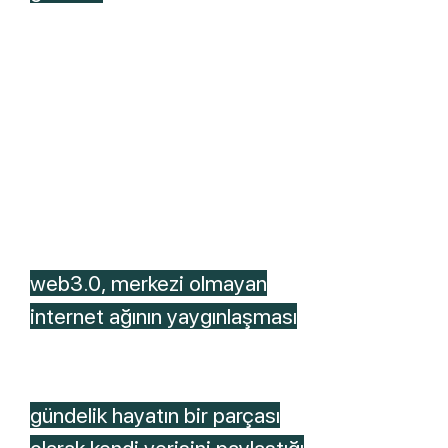
senelere göre çevrimiçi olma halinin
(1990-
2000-2010
-pandemi dönemi + 2020 )
çalışma, eğitim, sosyal hayat, yemek yemek
ile değişen ilişkisi.
Sürekli çevrimiçi olma hali
Otonom Apartımanı’nda
web3.0, merkezi olmayan
internet ağının yaygınlaşması
ve
benzeri gelişmeler ile Kişisel
verinin korunmadığı, kişilerin
gündelik hayatın bir parçası