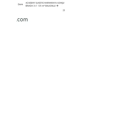
''Göztepe'de yaygın daire biçimi olan
3+1'den oluşan bir apartman tanımladığı
mekan ile sessizce türkiye/ istanbul/
göztepe bölgesinde ortalama (veya) ideal
bir ailenin iki çocuklu dört kişiden oluştuğunu
dile getirir.''
cümlesine referans olarak alınan
10.01.2023
tarihli sahibinden.com sitesi üzerinden satılık
daire tiplerinin birbirlerine oranları.
Proje, Göztepe'de öngörülen
gelecek perspektifinde
bugünden çok daha çevrimiçi
yaşadığımız ve bununla birlikte