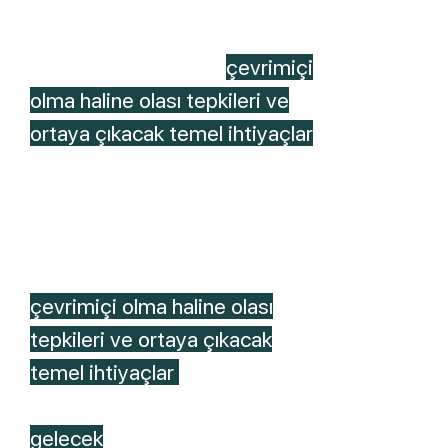
yeni bir insan tipi tanımlar. Çok
daha fazla çevrimiçi olduğumuz
bir gelecekte insanın
çevrimiçi
olma haline olası tepkileri ve
ortaya çıkacak temel ihtiyaçlar
sonucunda mekanın nasıl
şekilleneceği üzerine projeyi ele
aldık.
çevrimiçi olma haline olası
tepkileri ve ortaya çıkacak
temel ihtiyaçlar
daha önce nasıl
şekillendi
gelecek
te nasıl şekillenecek?