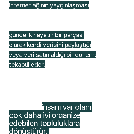
internet ağının yaygınlaşması
ve
benzeri gelişmeler ile Kişisel
verinin korunmadığı, kişilerin
gündelik hayatın bir parçası
olarak kendi verisini paylaştığı
veya veri satın aldığı bir döneme
tekabül eder.
Gündelik hayatta kişisel
verilerin paylaşımı,
işlenmesi
insanı var olanı
çok daha iyi organize
edebilen topluluklara
dönüştürür.
Çok daha