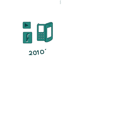
Teknolojini değişmesi ile
değişen insan ilişkileri her
dönem olduğu gibi yeni
ihtiyaçları, gereksinimleri
alışkanlıkları ve pratikleri olan