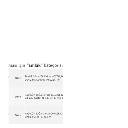
01-verilerin toplanması +
işlenmesi
01-Mevcut Yapı
Okuması