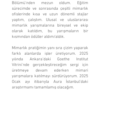
Bölümü’nden mezun oldum. Eğitim
sürecimde ve sonrasında çeşitli mimarlık
ofislerinde kısa ve uzun dönemli stajlar
yaptım, çalıştım. Ulusal ve uluslararası
mimarlık yarışmalarına bireysel ve ekip
olarak katıldım, bu yarışmaların bir
kısmından ödüller aldım/aldık.
Mimarlık pratiğimin yanı sıra çizim yaparak
farklı alanlarda işler üretiyorum. 2025
yılında Ankara’daki Goethe Institut
Vitrini’nde gerçekleştireceğim sergi için
üretmeye devam ederken mimari
yarışmalara katılmayı sürdürüyorum. 2025
Ocak ayı itibarıyla Aura İstanbul’daki
araştırmamı tamamlamış olacağım.
Beraber çalışmak, işbirlikleri
gerçekleştirmek ya da herhangi bir konuda
iletişime geçmek için >>>
ulaşabilirsiniz!